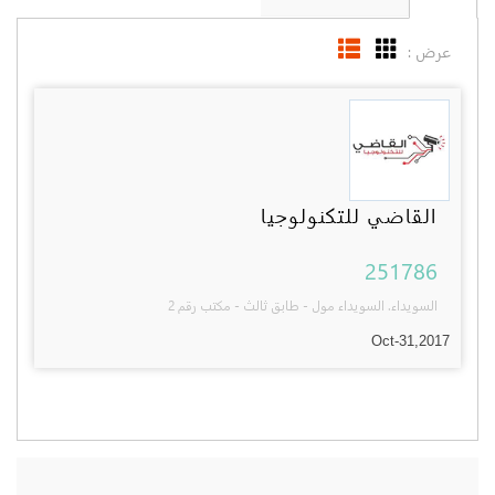
للتكنولوجيا
سويداء مول - طابق ثالث - مكتب رقم 2