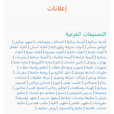
إعلانات
 الفرعية
ألبسة رجالية
|
اتصالات وموبايلات
|
تجهيز عرائس
|
أدوات منزلية وكهربائية
|
أطباء أسنان
|
أطباء أطفال
أطباء داخلية
|
أطباء عصبية
|
أطباء عينية
|
أطباء
 شاملة
|
ألبسة قطنيات
|
ألبسة نسائية
|
بصريات
|
تأمين خادمات
|
تاتو
|
تجارة الكترونية
|
تجارة عامة
|
|
تصوير ومونتاج حفلات
|
تنظيم وإحياء حفلات
|
 توصيل
|
دليل الكتروني
|
روضة خاصة
|
سفريات
|
شركات صرافة وتحويل
|
شركة مقاولات
|
صناعات
ي
|
طبيب نفسي
|
فروج
|
فساتين عرائس
|
كمبيوتر
ء ومنظمات
|
كوافير رجالي
|
مجمع طبي
|
محامون
|
س خصوصي
|
مسبح
|
مطاعم مع جلسات
|
مطبخ
 وخدمات إعلانية
|
معهد تدريب
|
معهد موسيقا
|
هى ثقافي
|
مقهى كافيه
|
مكتب هندسي
|
مكتبة
|
مكياج واكسسوار
|
ورش تنظيف
|